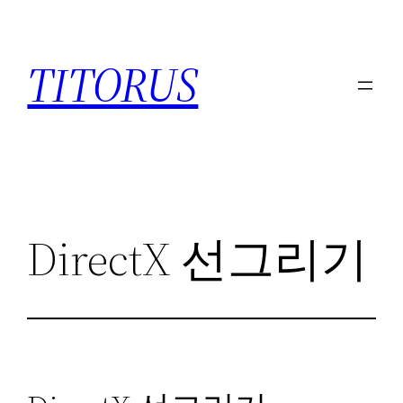
콘
텐
TITORUS
츠
로
바
로
가
기
DirectX 선그리기