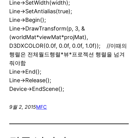
Line->SetWidth(width);
Line->SetAntialias(true);
Line->Begin();
Line->DrawTransform(p, 3, &
(worldMat*viewMat*projMat),
D3DXCOLOR(0.0f, 0.0f, 0.0f, 1.0f)); //이때의
행렬은 전체월드행렬*뷰*프로젝션 행렬을 넘겨
줘야함
Line->End();
Line->Release();
Device->EndScene();
9월 2, 2015
MFC