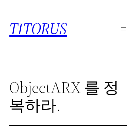
콘
텐
TITORUS
츠
로
바
로
가
기
ObjectARX 를 정
복하라.