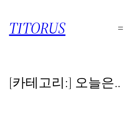
콘
텐
TITORUS
츠
로
바
로
가
기
[카테고리:]
오늘은..